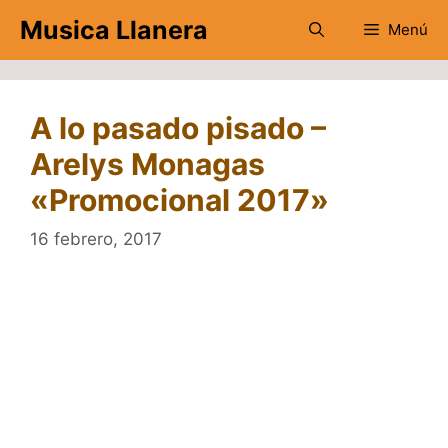
Saltar
Musica Llanera
Menú
al
contenido
A lo pasado pisado –
Arelys Monagas
«Promocional 2017»
16 febrero, 2017