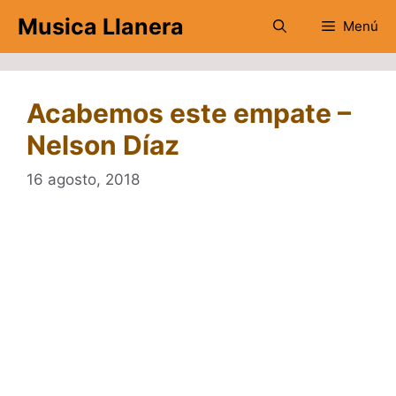
Saltar
Musica Llanera
Menú
al
contenido
Acabemos este empate –
Nelson Díaz
16 agosto, 2018