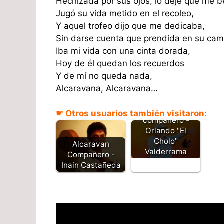
Hechizada por sus ojos, lo deje que me b
Jugó su vida metido en el recoleo,
Y aquel trofeo dijo que me dedicaba,
Sin darse cuenta que prendida en su cam
Iba mi vida con una cinta dorada,
Hoy de él quedan los recuerdos
Y de mí no queda nada,
Alcaravana, Alcaravana…
Alcaravan
☛ Otros usuarios también visitaron:
compañero -
Orlando "El
Cholo"
Alcaravan
Valderrama
Compañero -
Inain Castañeda