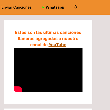
Enviar Canciones
➤
Whatsapp
Estas son las ultimas canciones
llaneras agregadas a nuestro
canal de
YouTube