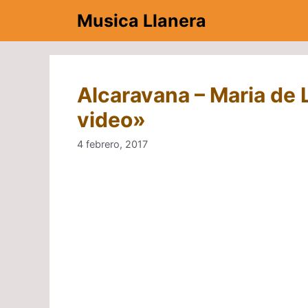
Saltar
Musica Llanera
al
contenido
Alcaravana – Maria de 
video»
4 febrero, 2017