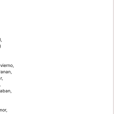
,
)
nvierno,
ranan,
r,
,
maban,
mor,