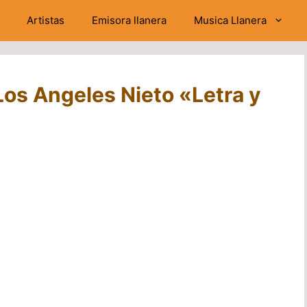
Artistas
Emisora llanera
Musica Llanera
Los Angeles Nieto «Letra y