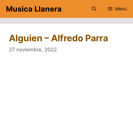
Saltar
Musica Llanera
Menú
al
contenido
Alguien – Alfredo Parra
27 noviembre, 2022