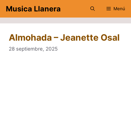
Saltar
Musica Llanera
Menú
al
contenido
Almohada – Jeanette Osal
28 septiembre, 2025