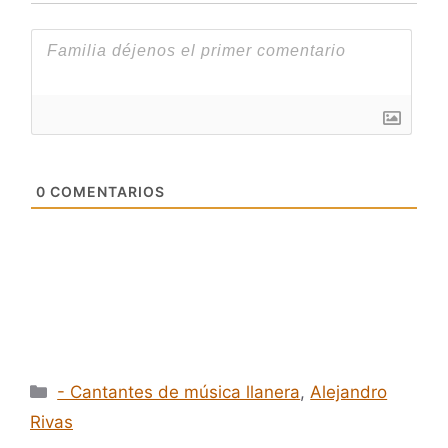
0
COMENTARIOS
Categorías
- Cantantes de música llanera
,
Alejandro
Rivas