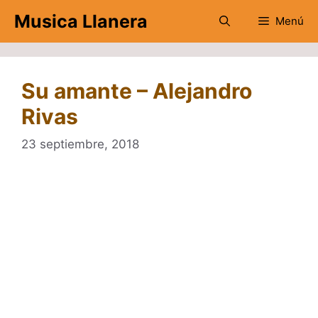
Saltar
Musica Llanera
Menú
al
contenido
Su amante – Alejandro
Rivas
23 septiembre, 2018