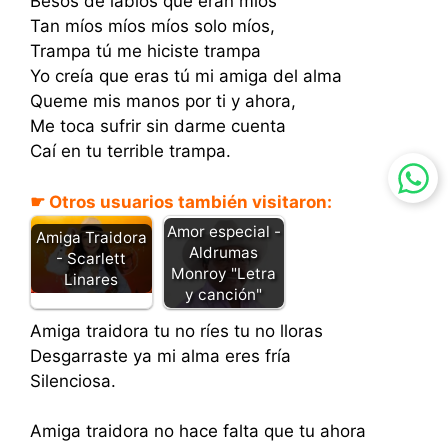
Besos de labios que eran míos
Tan míos míos míos solo míos,
Trampa tú me hiciste trampa
Yo creía que eras tú mi amiga del alma
Queme mis manos por ti y ahora,
Me toca sufrir sin darme cuenta
Caí en tu terrible trampa.
☛ Otros usuarios también visitaron:
Amor especial -
Amiga Traidora
Aldrumas
- Scarlett
Monroy "Letra
Linares
y canción"
Amiga traidora tu no ríes tu no lloras
Desgarraste ya mi alma eres fría
Silenciosa.
Amiga traidora no hace falta que tu ahora