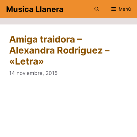
Saltar
Musica Llanera
Menú
al
contenido
Amiga traidora –
Alexandra Rodriguez –
«Letra»
14 noviembre, 2015