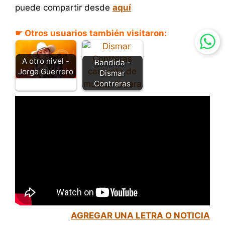
puede compartir desde
aquí
☛ Otros usuarios también visitaron:
A otro nivel -
Bandida -
Jorge Guerrero
Dismar
Contreras
AGREGAR UNA LETRA O NOTICIA