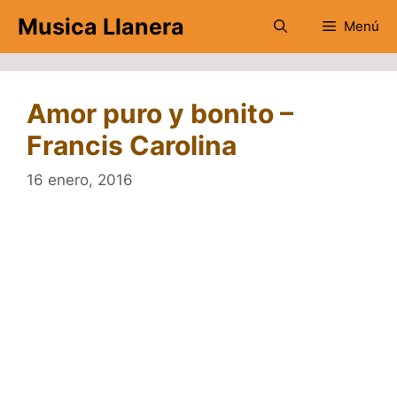
Saltar
Musica Llanera
Menú
al
contenido
Amor puro y bonito –
Francis Carolina
16 enero, 2016