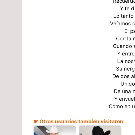
Recuerdo
Y te d
Lo tanto
Veíamos c
El p
Con la r
Cuando s
Y entre
La noc
Sumergi
De dos a
Unido
De una 
Y envuel
Como en u
☛ Otros usuarios también visitaron: