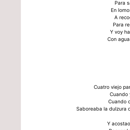
Para s
En lomo
A reco
Para r
Y voy ha
Con aguar
Cuatro viejo pa
Cuando 
Cuando c
Saboreaba la dulzura 
Y acostao