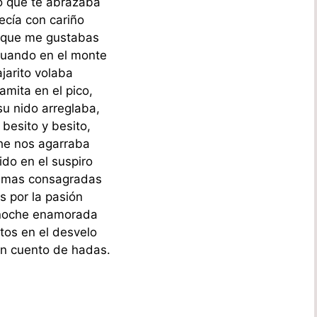
 que te abrazaba
ecía con cariño
 que me gustabas
uando en el monte
ajarito volaba
amita en el pico,
u nido arreglaba,
 besito y besito,
he nos agarraba
do en el suspiro
lmas consagradas
s por la pasión
noche enamorada
tos en el desvelo
n cuento de hadas.