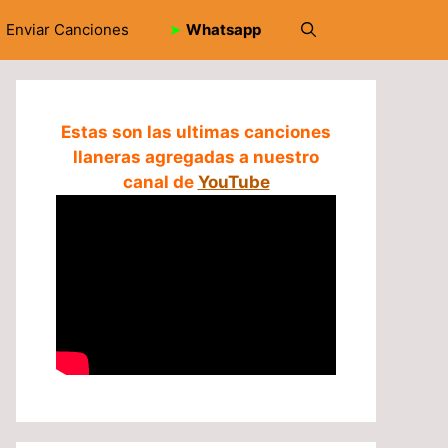
Enviar Canciones
➤
Whatsapp
Estas son las ultimas canciones
llaneras agregadas a nuestro
canal de
YouTube