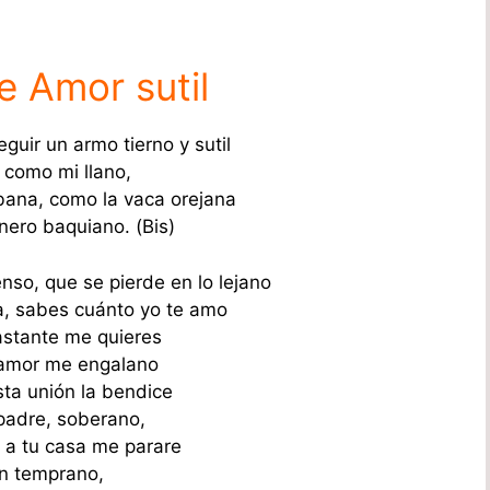
e Amor sutil
eguir un armo tierno y sutil
 como mi llano,
abana, como la vaca orejana
nero baquiano. (Bis)
nso, que se pierde en lo lejano
ía, sabes cuánto yo te amo
stante me quieres
 amor me engalano
sta unión la bendice
 padre, soberano,
a tu casa me parare
n temprano,