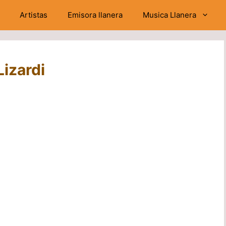
Artistas
Emisora llanera
Musica Llanera
Lizardi