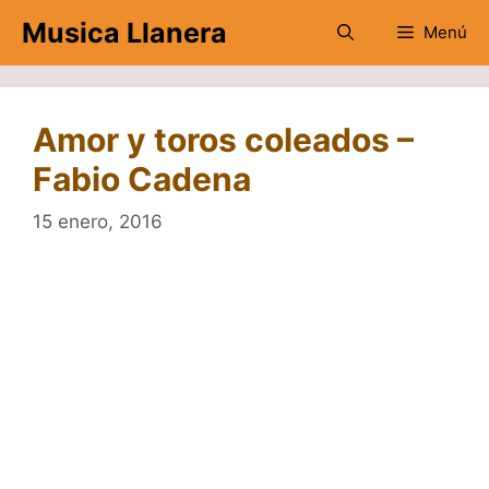
Saltar
Musica Llanera
Menú
al
contenido
Amor y toros coleados –
Fabio Cadena
15 enero, 2016