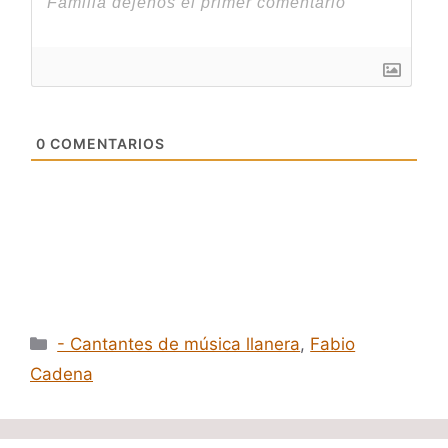
0
COMENTARIOS
Categorías
- Cantantes de música llanera
,
Fabio
Cadena