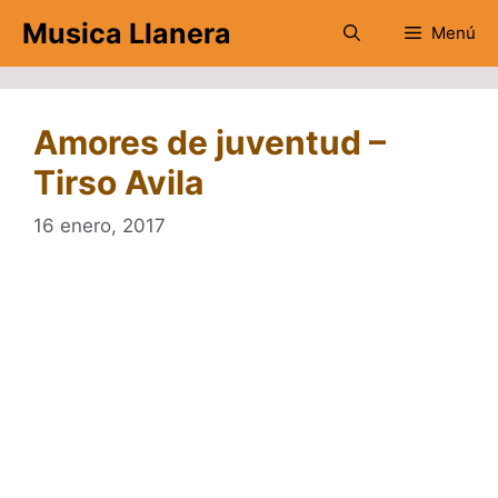
Saltar
Musica Llanera
Menú
al
contenido
Amores de juventud –
Tirso Avila
16 enero, 2017