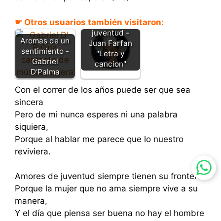
☛ Otros usuarios también visitaron:
Que fue de mi
juventud -
Aromas de un
Juan Farfan
sentimiento -
"Letra y
Gabriel
cancion"
D'Palma
Con el correr de los años puede ser que sea
sincera
Pero de mi nunca esperes ni una palabra
siquiera,
Porque al hablar me parece que lo nuestro
reviviera.
Amores de juventud siempre tienen su frontera
Porque la mujer que no ama siempre vive a su
manera,
Y el día que piensa ser buena no hay el hombre