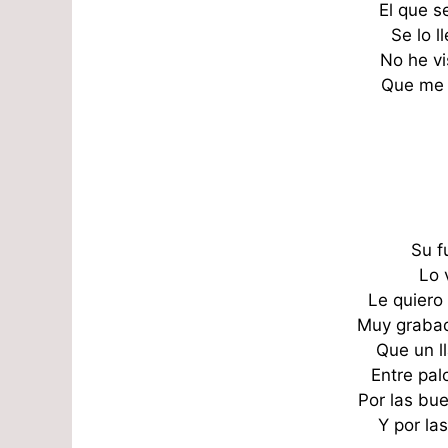
El que s
Se lo l
No he vis
Que me 
Su f
Lo 
Le quiero
Muy grabad
Que un l
Entre pal
Por las bu
Y por la