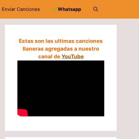
Enviar Canciones
➤
Whatsapp
Estas son las ultimas canciones
llaneras agregadas a nuestro
canal de
YouTube