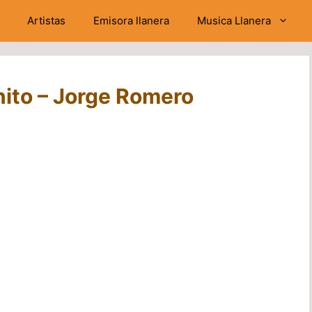
Artistas
Emisora llanera
Musica Llanera
ito – Jorge Romero