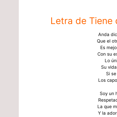
Letra de Tiene
Anda dic
Que el ot
Es mejo
Con su e
Lo ún
Su vida
Si se
Los capo
Soy un 
Respetad
La que me
Y la ado