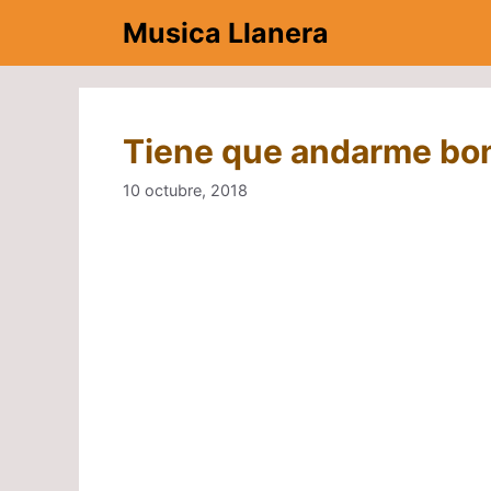
Saltar
Musica Llanera
al
contenido
Tiene que andarme bon
10 octubre, 2018