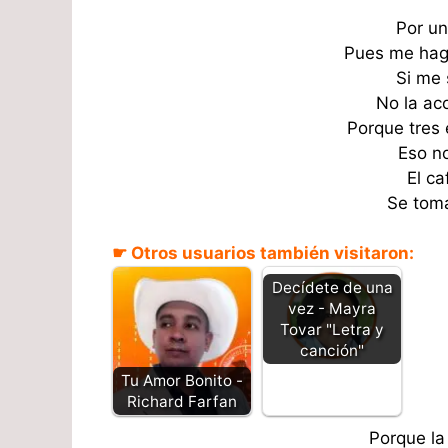
Por un
Pues me hago
Si me 
No la ac
Porque tres
Eso no
El ca
Se toma
☛ Otros usuarios también visitaron:
Decídete de una
vez - Mayra
Tovar "Letra y
canción"
Tu Amor Bonito -
Richard Farfan
Porque la