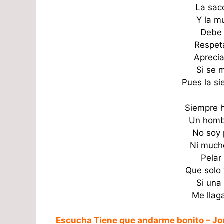
La sac
Y la m
Debe 
Respet
Aprecia
Si se m
Pues la sie
Siempre h
Un hombr
No soy 
Ni much
Pelar 
Que solo 
Si una
Me llaga
Escucha Tiene que andarme bonito – J