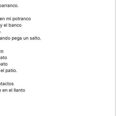
 barranco.
 en mi potranco
 y el banco
o
ando pega un salto.
co
hato
bato
el patio.
ntactos
en el llanto