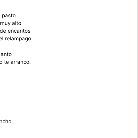
y pasto
 muy alto
a de encantos
el relámpago.
santo
 te arranco.
ancho