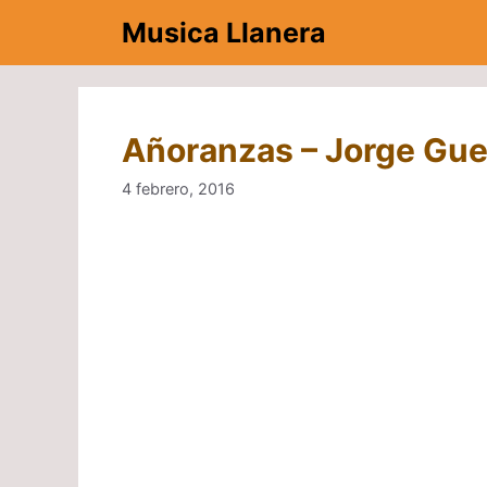
Saltar
Musica Llanera
al
contenido
Añoranzas – Jorge Gue
4 febrero, 2016