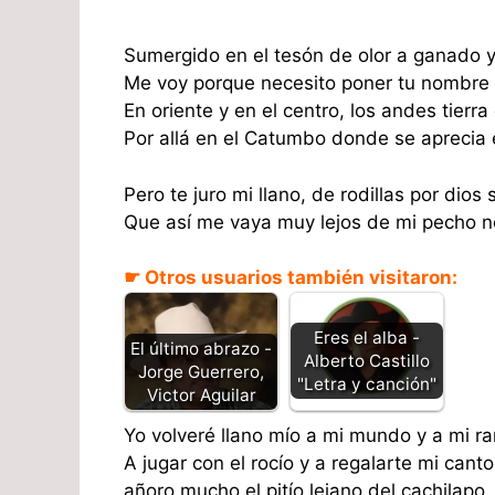
Sumergido en el tesón de olor a ganado 
Me voy porque necesito poner tu nombre
En oriente y en el centro, los andes tierr
Por allá en el Catumbo donde se aprecia 
Pero te juro mi llano, de rodillas por dios 
Que así me vaya muy lejos de mi pecho no
☛ Otros usuarios también visitaron:
Eres el alba -
El último abrazo -
Alberto Castillo
Jorge Guerrero,
"Letra y canción"
Victor Aguilar
Yo volveré llano mío a mi mundo y a mi r
A jugar con el rocío y a regalarte mi canto
añoro mucho el pitío lejano del cachilapo