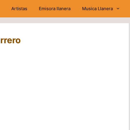
Artistas
Emisora llanera
Musica Llanera
rrero