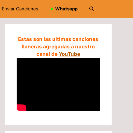
Enviar Canciones
➤
Whatsapp
Estas son las ultimas canciones
llaneras agregadas a nuestro
canal de
YouTube