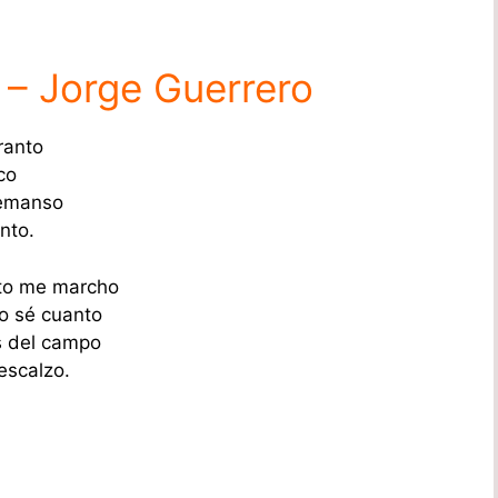
 – Jorge Guerrero
ranto
co
remanso
nto.
to me marcho
o sé cuanto
s del campo
escalzo.