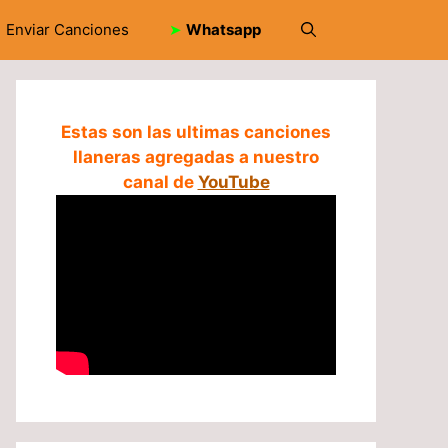
Enviar Canciones
➤
Whatsapp
Estas son las ultimas canciones
llaneras agregadas a nuestro
canal de
YouTube