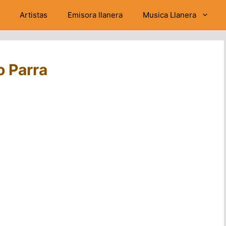
Artistas
Emisora llanera
Musica Llanera
o Parra