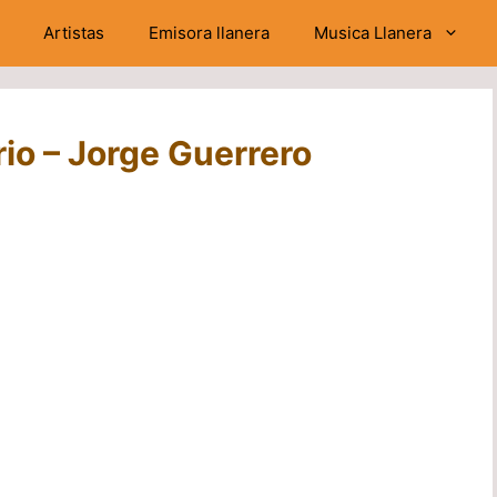
Artistas
Emisora llanera
Musica Llanera
 rio – Jorge Guerrero