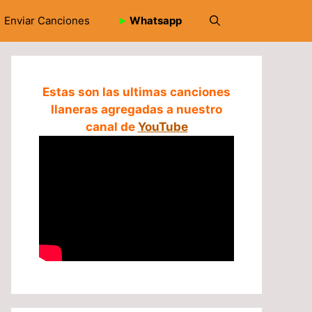
Enviar Canciones
➤
Whatsapp
Estas son las ultimas canciones
llaneras agregadas a nuestro
canal de
YouTube