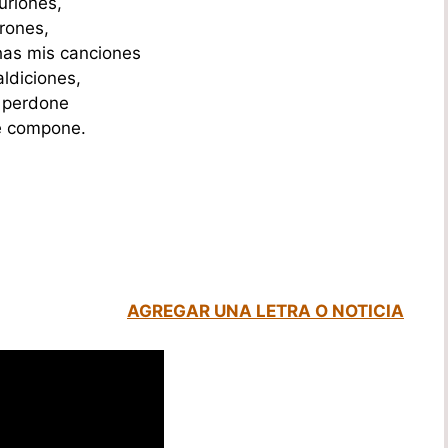
urlones,
orones,
has mis canciones
ldiciones,
a perdone
e compone.
AGREGAR UNA LETRA O NOTICIA