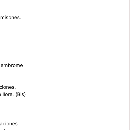
amisones.
e embrome
ciones,
llore. (Bis)
paciones