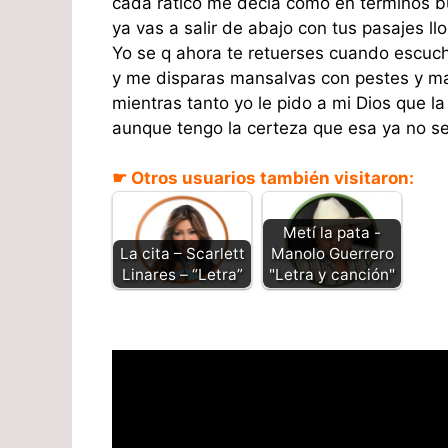
cada ratico me decia como en terminos b
ya vas a salir de abajo con tus pasajes ll
Yo se q ahora te retuerses cuando escuc
y me disparas mansalvas con pestes y ma
mientras tanto yo le pido a mi Dios que l
aunque tengo la certeza que esa ya no s
☛ Otros usuarios también visitaron:
Metí la pata -
La cita – Scarlett
Manolo Guerrero
Linares – “Letra”
"Letra y canción"