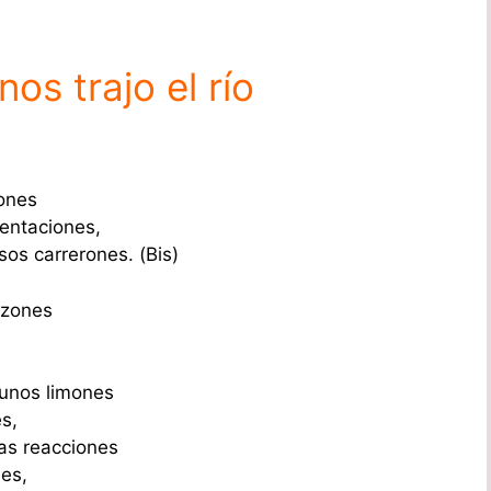
os trajo el río
iones
entaciones,
os carrerones. (Bis)
lzones
 unos limones
s,
tas reacciones
nes,