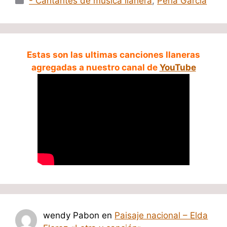
- Cantantes de música llanera
,
Perla Garcia
Estas son las ultimas canciones llaneras
agregadas a nuestro canal de
YouTube
wendy Pabon
en
Paisaje nacional – Elda