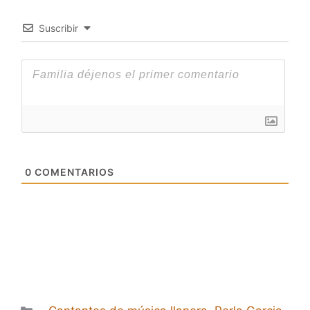
Suscribir
0
COMENTARIOS
Categorías