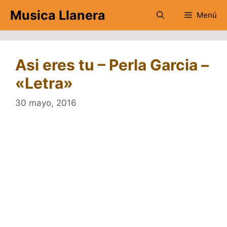
Saltar
Musica Llanera
Menú
al
contenido
Asi eres tu – Perla Garcia –
«Letra»
30 mayo, 2016