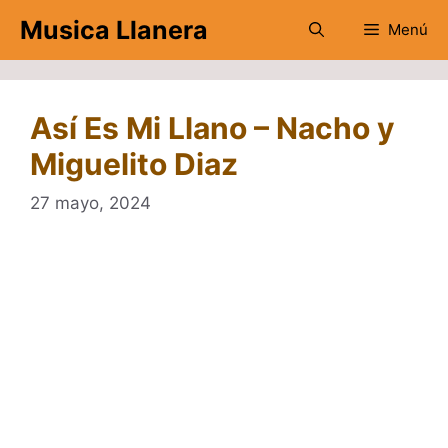
Saltar
Musica Llanera
Menú
al
contenido
Así Es Mi Llano – Nacho y
Miguelito Diaz
27 mayo, 2024