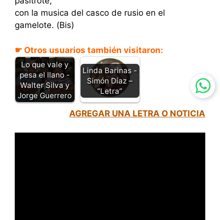
pasitrote,
con la musica del casco de rusio en el
gamelote. (Bis)
☛ Otros usuarios también visitaron:
Lo que vale y
Linda Barinas -
pesa el llano -
Simón Díaz –
Walter Silva y
“Letra”
Jorge Guerrero
AGREGAR UNA LETRA O NOTICIA