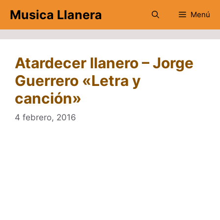
Saltar
Musica Llanera
Menú
al
contenido
Atardecer llanero – Jorge
Guerrero «Letra y
canción»
4 febrero, 2016