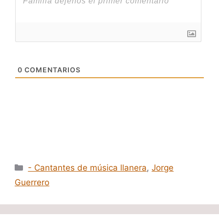
0
COMENTARIOS
Categorías
- Cantantes de música llanera
,
Jorge
Guerrero