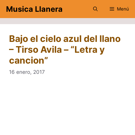
Saltar
Musica Llanera
Menú
al
contenido
Bajo el cielo azul del llano
– Tirso Avila – “Letra y
cancion”
16 enero, 2017