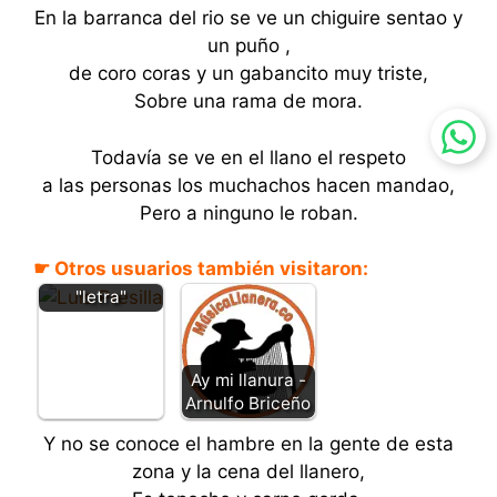
En la barranca del rio se ve un chiguire sentao y
un puño ,
de coro coras y un gabancito muy triste,
Sobre una rama de mora.
Todavía se ve en el llano el respeto
a las personas los muchachos hacen mandao,
Pero a ninguno le roban.
Alma grande -
☛ Otros usuarios también visitaron:
Luis Presilla -
"letra"
Ay mi llanura -
Arnulfo Briceño
Y no se conoce el hambre en la gente de esta
zona y la cena del llanero,