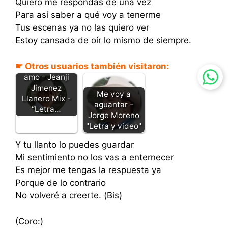
Quiero me respondas de una vez
Para así saber a qué voy a tenerme
Tus escenas ya no las quiero ver
Estoy cansada de oír lo mismo de siempre.
☛ Otros usuarios también visitaron:
Como yo te
amo - Jeanji
Jimenez
Me voy a
Llanero Mix -
aguantar -
“Letra…
Jorge Moreno
"Letra y video"
Y tu llanto lo puedes guardar
Mi sentimiento no los vas a enternecer
Es mejor me tengas la respuesta ya
Porque de lo contrario
No volveré a creerte. (Bis)
(Coro:)