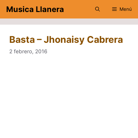
Saltar
Musica Llanera
Menú
al
contenido
Basta – Jhonaisy Cabrera
2 febrero, 2016