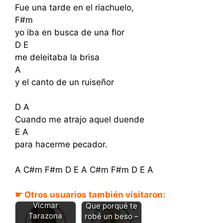
Fue una tarde en el riachuelo,
F#m
yo iba en busca de una flor
D E
me deleitaba la brisa
A
y el canto de un ruiseñor
D A
Cuando me atrajo aquel duende
E A
para hacerme pecador.
A C#m F#m D E A C#m F#m D E A
☛ Otros usuarios también visitaron:
Beso robado -
Vicmar
Que porqué te
Tarazona
robé un beso –