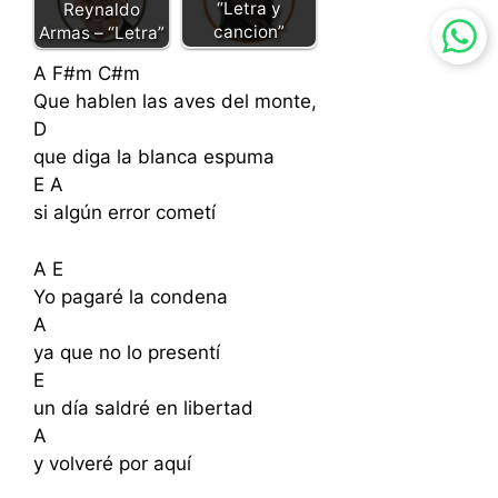
“Letra y
Reynaldo
cancion”
Armas – “Letra”
A F#m C#m
Que hablen las aves del monte,
D
que diga la blanca espuma
E A
si algún error cometí
A E
Yo pagaré la condena
A
ya que no lo presentí
E
un día saldré en libertad
A
y volveré por aquí