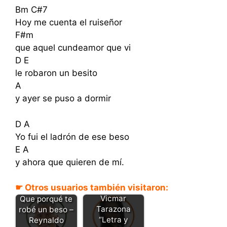
Bm C#7
Hoy me cuenta el ruiseñor
F#m
que aquel cundeamor que vi
D E
le robaron un besito
A
y ayer se puso a dormir
D A
Yo fui el ladrón de ese beso
E A
y ahora que quieren de mí.
☛ Otros usuarios también visitaron:
Beso robado -
Vicmar
Que porqué te
Tarazona
robé un beso –
“Letra y
Reynaldo