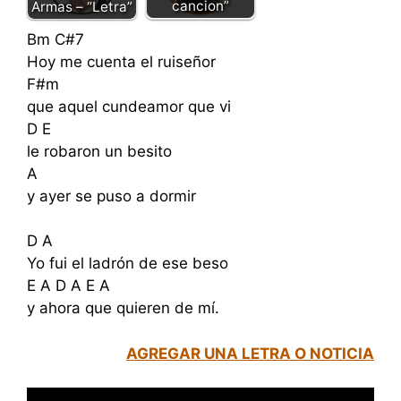
cancion”
Armas – “Letra”
Bm C#7
Hoy me cuenta el ruiseñor
F#m
que aquel cundeamor que vi
D E
le robaron un besito
A
y ayer se puso a dormir
D A
Yo fui el ladrón de ese beso
E A D A E A
y ahora que quieren de mí.
AGREGAR UNA LETRA O NOTICIA