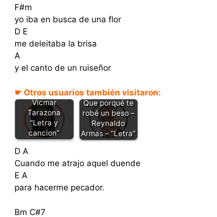
F#m
yo iba en busca de una flor
D E
me deleitaba la brisa
A
y el canto de un ruiseñor
☛ Otros usuarios también visitaron:
Beso robado -
Vicmar
Que porqué te
Tarazona
robé un beso –
“Letra y
Reynaldo
cancion”
Armas – “Letra”
D A
Cuando me atrajo aquel duende
E A
para hacerme pecador.
Bm C#7