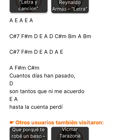
“Letra y
Reynaldo
cancion”
Armas – “Letra”
A E A E A
C#7 F#m D E A D C#m Bm A Bm
C#7 F#m D E A D A E
A F#m C#m
Cuantos días han pasado,
D
son tantos que ni me acuerdo
E A
hasta la cuenta perdí
☛ Otros usuarios también visitaron:
Beso robado -
Vicmar
Que porqué te
Tarazona
robé un beso –