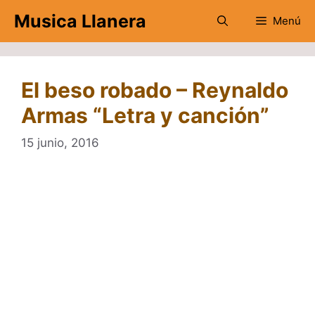
Saltar
Musica Llanera
Menú
al
contenido
El beso robado – Reynaldo
Armas “Letra y canción”
15 junio, 2016