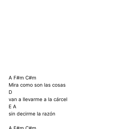
A F#m C#m
Mira como son las cosas
D
van a llevarme a la cárcel
E A
sin decirme la razón
A F#m C#m