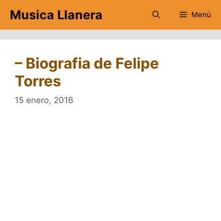
Saltar
Musica Llanera
Menú
al
contenido
– Biografia de Felipe
Torres
15 enero, 2016