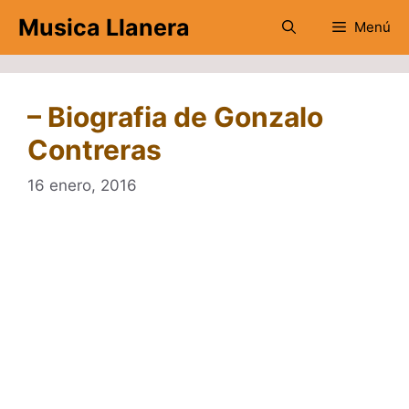
Saltar
Musica Llanera
Menú
al
contenido
– Biografia de Gonzalo
Contreras
16 enero, 2016