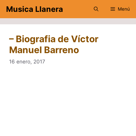
Saltar
Musica Llanera
Menú
al
contenido
– Biografia de Víctor
Manuel Barreno
16 enero, 2017