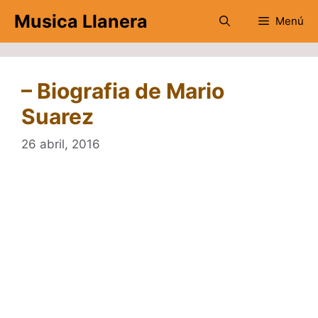
Saltar
Musica Llanera
Menú
al
contenido
– Biografia de Mario
Suarez
26 abril, 2016