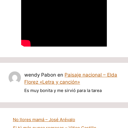
wendy Pabon
en
Paisaje nacional – Elda
Florez «Letra y canción»
Es muy bonita y me sirvió para la tarea
No llores mamá – José Arévalo
Si tú más nunca regresas – Vitico Castillo