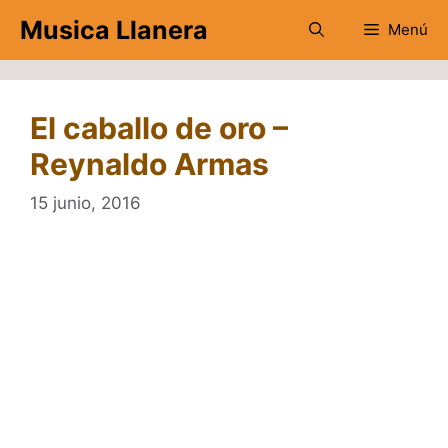
Saltar
Musica Llanera
Menú
al
contenido
El caballo de oro –
Reynaldo Armas
15 junio, 2016