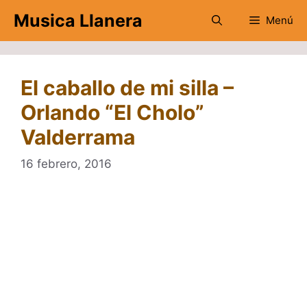
Saltar
Musica Llanera
Menú
al
contenido
El caballo de mi silla –
Orlando “El Cholo”
Valderrama
16 febrero, 2016