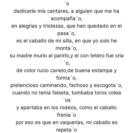
´o
dedicarle mis cantares, a alguien que me ha
acompaña´o,
en alegrias y tristezas, que han quedado en el
pasa´o,
es el caballo de mi silla, en que yo solo he
monta´o,
su madre murio al parirlo,y el con tetero fue cria
´o,
de color rucio canelo,de buena estampa y
forma´o,
pretencioso caminando, fachoso y escogota´o,
cuando no tenia falseta, tumbaba toros colea
´os
y apartaba en los rodeos, como el caballo
frenia´o
por eso es que en vaquerías, mi caballo es
repeta´o