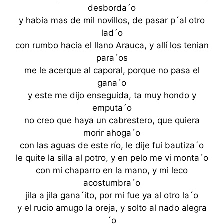
desborda´o
y habia mas de mil novillos, de pasar p´al otro
lad´o
con rumbo hacia el llano Arauca, y allí los tenian
para´os
me le acerque al caporal, porque no pasa el
gana´o
y este me dijo enseguida, ta muy hondo y
emputa´o
no creo que haya un cabrestero, que quiera
morir ahoga´o
con las aguas de este río, le dije fui bautiza´o
le quite la silla al potro, y en pelo me vi monta´o
con mi chaparro en la mano, y mi leco
acostumbra´o
jila a jila gana´ito, por mi fue ya al otro la´o
y el rucio amugo la oreja, y solto al nado alegra
´o