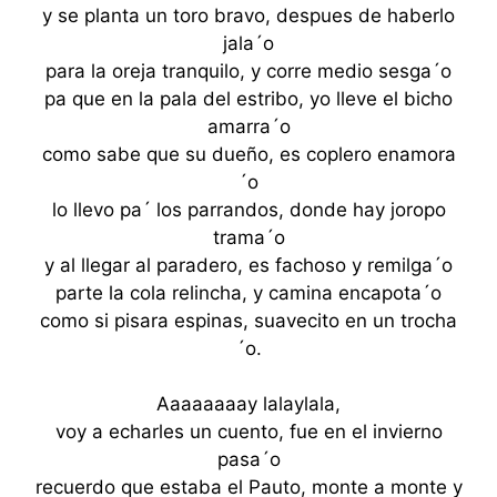
y se planta un toro bravo, despues de haberlo
jala´o
para la oreja tranquilo, y corre medio sesga´o
pa que en la pala del estribo, yo lleve el bicho
amarra´o
como sabe que su dueño, es coplero enamora
´o
lo llevo pa´ los parrandos, donde hay joropo
trama´o
y al llegar al paradero, es fachoso y remilga´o
parte la cola relincha, y camina encapota´o
como si pisara espinas, suavecito en un trocha
´o.
Aaaaaaaay lalaylala,
voy a echarles un cuento, fue en el invierno
pasa´o
recuerdo que estaba el Pauto, monte a monte y