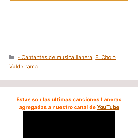
Categorías
- Cantantes de música llanera
,
El Cholo
Valderrama
Estas son las ultimas canciones llaneras
agregadas a nuestro canal de
YouTube