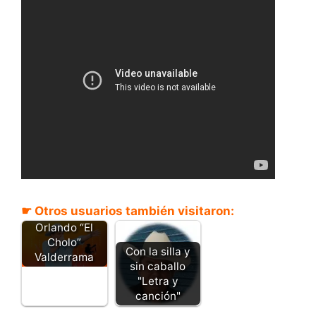
Donde andará
☛ Otros usuarios también visitaron:
mi caballo -
Orlando “El
Cholo”
Con la silla y
Valderrama
sin caballo
"Letra y
canción"