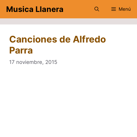
Saltar
Musica Llanera
Menú
al
contenido
Canciones de Alfredo
Parra
17 noviembre, 2015