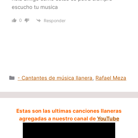
escucho tu musica
0
Responder
Categorías
- Cantantes de música llanera
,
Rafael Meza
Estas son las ultimas canciones llaneras
agregadas a nuestro canal de
YouTube