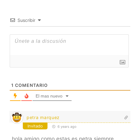
Suscribir
1
COMENTARIO
El mas nuevo
petra marquez
Invitado
6 years ago
hola amigo como estas es petra siempre