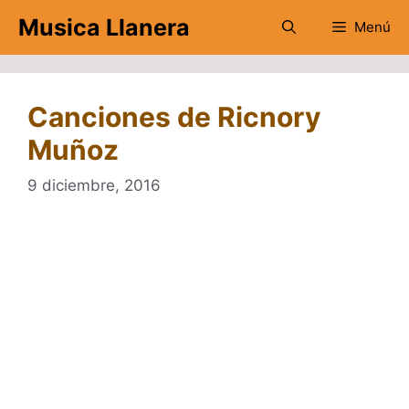
Saltar
Musica Llanera
Menú
al
contenido
Canciones de Ricnory
Muñoz
9 diciembre, 2016