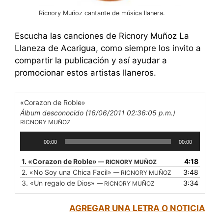
Ricnory Muñoz cantante de música llanera.
Escucha las canciones de Ricnory Muñoz La
Llaneza de Acarigua, como siempre los invito a
compartir la publicación y así ayudar a
promocionar estos artistas llaneros.
«Corazon de Roble»
Álbum desconocido (16/06/2011 02:36:05 p.m.)
RICNORY MUÑOZ
Reproductor
00:00
00:00
de
audio
1.
«Corazon de Roble»
4:18
— RICNORY MUÑOZ
2.
«No Soy una Chica Facil»
3:48
— RICNORY MUÑOZ
3.
«Un regalo de Dios»
3:34
— RICNORY MUÑOZ
AGREGAR UNA LETRA O NOTICIA