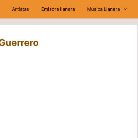
Artistas
Emisora llanera
Musica Llanera
 Guerrero