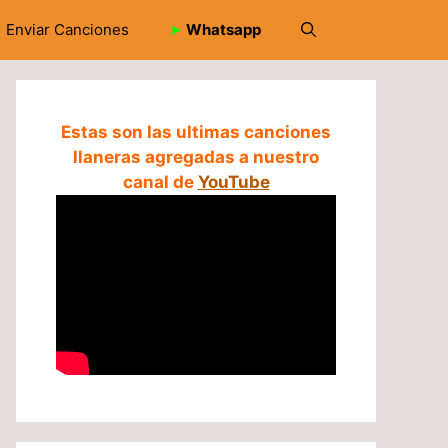
Enviar Canciones
➤
Whatsapp
Estas son las ultimas canciones
llaneras agregadas a nuestro
canal de
YouTube