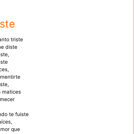
iste
nto triste
e diste
ste,
iste
ces,
 mentirte
ste,
n matices
emecer
do te fuiste
aíces,
 amor que