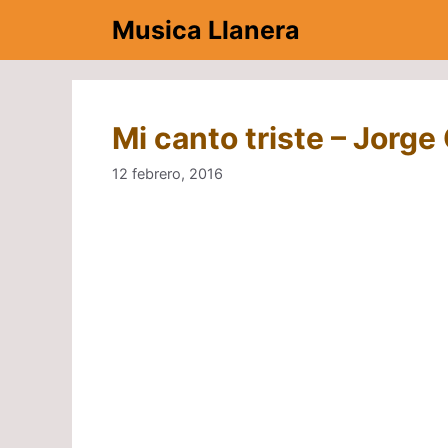
Saltar
Musica Llanera
al
contenido
Mi canto triste – Jorge
12 febrero, 2016