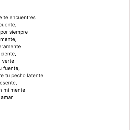
e te encuentres
ocuente,
 por siempre
cemente,
ceramente
eciente,
n verte
u fuente,
bre tu pecho latente
resente,
en mi mente
y amar