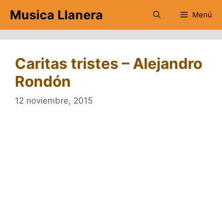
Saltar
Musica Llanera
Menú
al
contenido
Caritas tristes – Alejandro
Rondón
12 noviembre, 2015