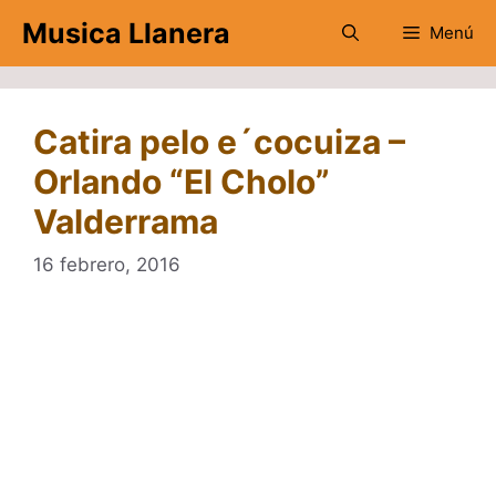
Saltar
Musica Llanera
Menú
al
contenido
Catira pelo e´cocuiza –
Orlando “El Cholo”
Valderrama
16 febrero, 2016