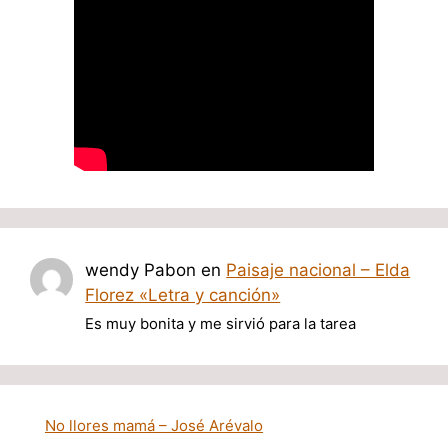
wendy Pabon
en
Paisaje nacional – Elda
Florez «Letra y canción»
Es muy bonita y me sirvió para la tarea
No llores mamá – José Arévalo