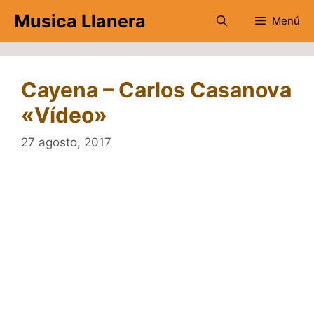
Saltar
Musica Llanera
Menú
al
contenido
Cayena – Carlos Casanova
«Vídeo»
27 agosto, 2017