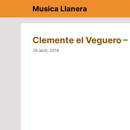
Saltar
Musica Llanera
al
contenido
Clemente el Veguero – 
26 abril, 2016