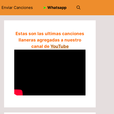
Enviar Canciones
➤
Whatsapp
Estas son las ultimas canciones
llaneras agregadas a nuestro
canal de
YouTube