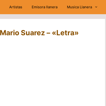
Artistas
Emisora llanera
Musica Llanera
Mario Suarez – «Letra»