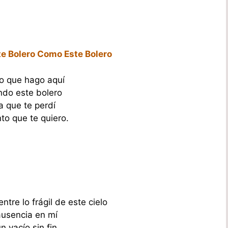
e Bolero Como Este Bolero
lo que hago aquí
do este bolero
a que te perdí
to que te quiero.
entre lo frágil de este cielo
ausencia en mí
n vacío sin fin.