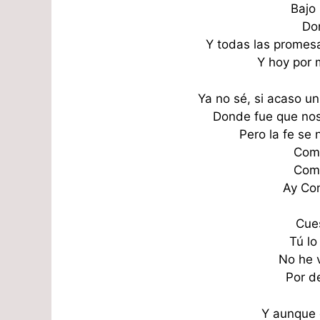
Bajo
Do
Y todas las promes
Y hoy por 
Ya no sé, si acaso u
Donde fue que nos
Pero la fe se 
Como
Como
Ay Com
Cues
Tú lo
No he v
Por de
Y aunque 