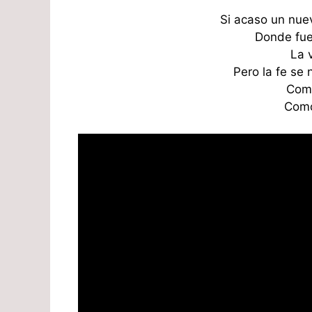
Si acaso un nue
Donde fue
La 
Pero la fe se 
Como
Como