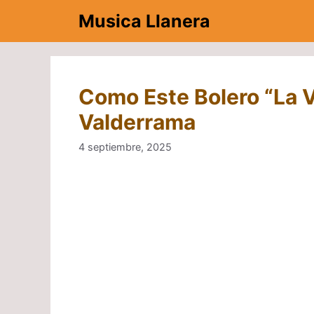
Saltar
Musica Llanera
al
contenido
Como Este Bolero “La V
Valderrama
4 septiembre, 2025