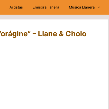
Artistas
Emisora llanera
Musica Llanera
orágine” – Llane & Cholo