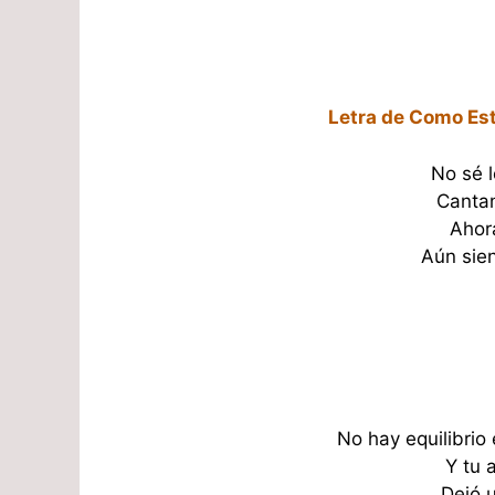
Letra de Como Est
No sé 
Cantan
Ahor
Aún sien
No hay equilibrio 
Y tu 
Dejó u