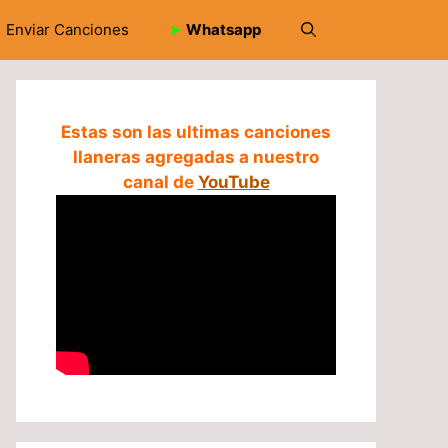
Enviar Canciones
➤
Whatsapp
Estas son las ultimas canciones
llaneras agregadas a nuestro
canal de
YouTube