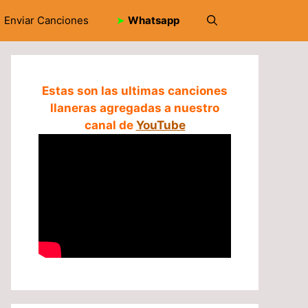
Enviar Canciones
➤
Whatsapp
Estas son las ultimas canciones
llaneras agregadas a nuestro
canal de
YouTube