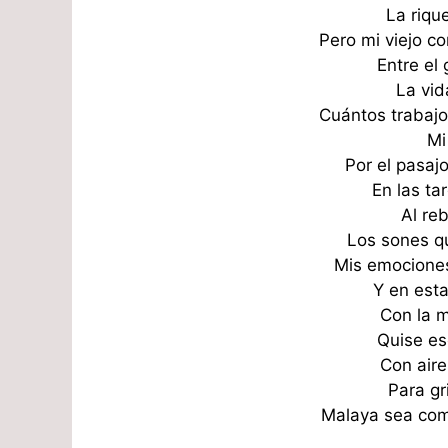
La riqu
Pero mi viejo c
Entre el 
La vid
Cuántos trabajo
Mi
Por el pasajo
En las ta
Al re
Los sones q
Mis emociones
Y en esta
Con la m
Quise es
Con aire
Para gr
Malaya sea como