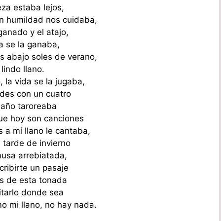
eza estaba lejos,
on humildad nos cuidaba,
ganado y el atajo,
a se la ganaba,
s abajo soles de verano,
 lindo llano.
, la vida se la jugaba,
rdes con un cuatro
baño taroreaba
ue hoy son canciones
 a mí llano le cantaba,
 tarde de invierno
usa arrebiatada,
cribirte un pasaje
s de esta tonada
itarlo donde sea
 mi llano, no hay nada.