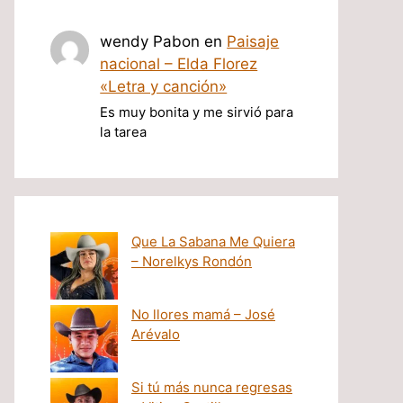
wendy Pabon
en
Paisaje
nacional – Elda Florez
«Letra y canción»
Es muy bonita y me sirvió para
la tarea
Que La Sabana Me Quiera
– Norelkys Rondón
No llores mamá – José
Arévalo
Si tú más nunca regresas