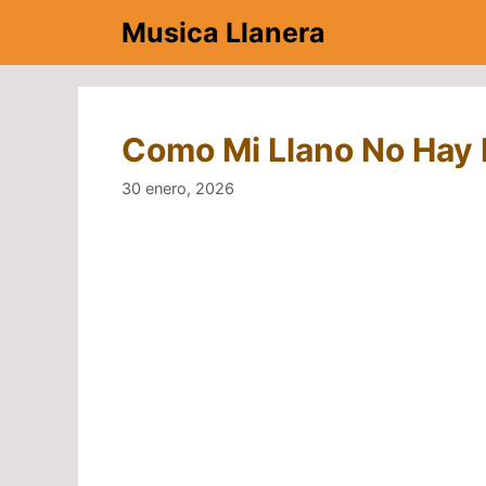
Saltar
Musica Llanera
al
contenido
Como Mi Llano No Hay 
30 enero, 2026