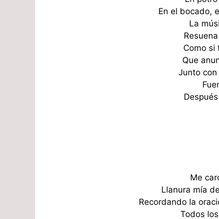
En el bocado, e
La músi
Resuena 
Como si 
Que anun
Junto con
Fuer
Después 
Me car
Llanura mía d
Recordando la oraci
Todos los