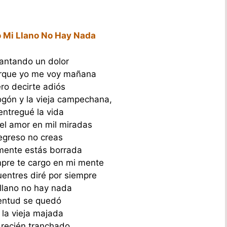
 Mi Llano No Hay Nada
antando un dolor
orque yo me voy mañana
ro decirte adiós
ogón y la vieja campechana,
 entregué la vida
 el amor en mil miradas
regreso no creas
mente estás borrada
pre te cargo en mi mente
ntres diré por siempre
llano no hay nada
entud se quedó
 la vieja majada
 recién tranchado