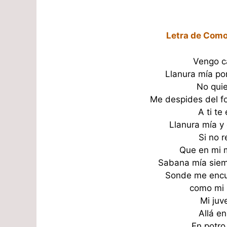
Letra de Como
Vengo c
Llanura mía p
No quie
Me despides del f
A ti te
Llanura mía y
Si no 
Que en mi 
Sabana mía siem
Sonde me encue
como mi 
Mi juv
Allá en
En potro