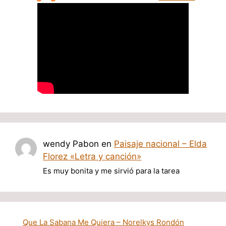
wendy Pabon
en
Paisaje nacional – Elda
Florez «Letra y canción»
Es muy bonita y me sirvió para la tarea
Que La Sabana Me Quiera – Norelkys Rondón