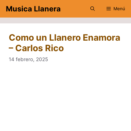
Saltar
Musica Llanera
Menú
al
contenido
Como un Llanero Enamora
– Carlos Rico
14 febrero, 2025