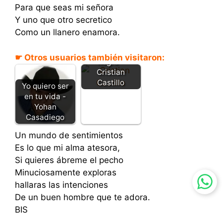
Para que seas mi señora
Y uno que otro secretico
Como un llanero enamora.
Se volvió a
enamora el
☛ Otros usuarios también visitaron:
negro –
Cristian
Castillo
Yo quiero ser
en tu vida -
Yohan
Casadiego
Un mundo de sentimientos
Es lo que mi alma atesora,
Si quieres ábreme el pecho
Minuciosamente exploras
hallaras las intenciones
De un buen hombre que te adora.
BIS