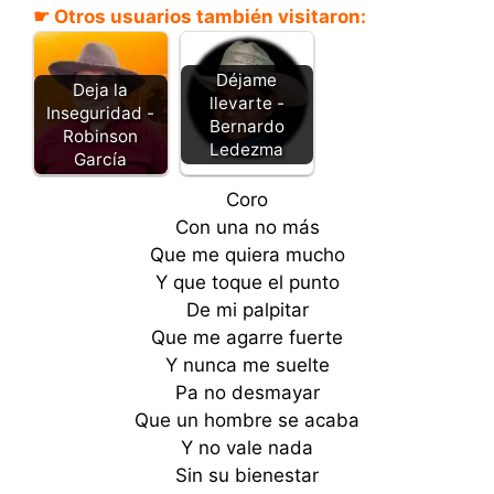
☛ Otros usuarios también visitaron:
Déjame
Deja la
llevarte -
Inseguridad -
Bernardo
Robinson
Ledezma
García
Coro
Con una no más
Que me quiera mucho
Y que toque el punto
De mi palpitar
Que me agarre fuerte
Y nunca me suelte
Pa no desmayar
Que un hombre se acaba
Y no vale nada
Sin su bienestar