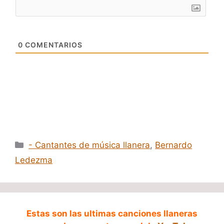
0
COMENTARIOS
Categorías
- Cantantes de música llanera
,
Bernardo
Ledezma
Estas son las ultimas canciones llaneras