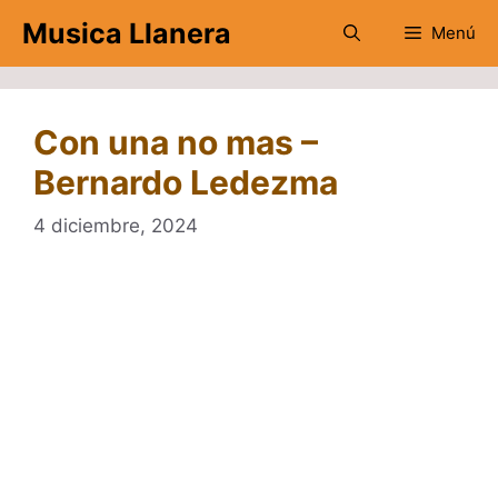
Saltar
Musica Llanera
Menú
al
contenido
Con una no mas –
Bernardo Ledezma
4 diciembre, 2024