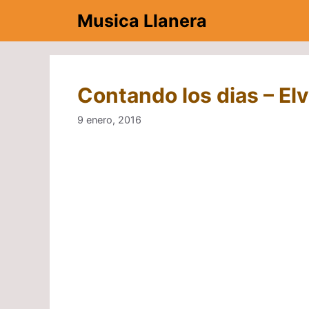
Saltar
Musica Llanera
al
contenido
Contando los dias – El
9 enero, 2016