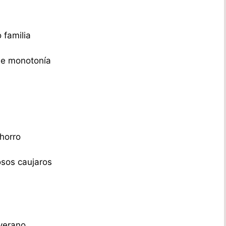
 familia
 de monotonía
horro
sos caujaros
verano