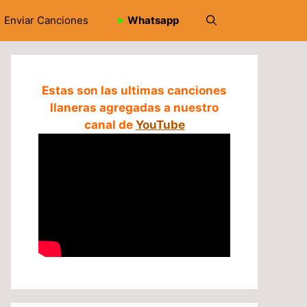
Enviar Canciones
➤
Whatsapp
Estas son las ultimas canciones
llaneras agregadas a nuestro
canal de
YouTube