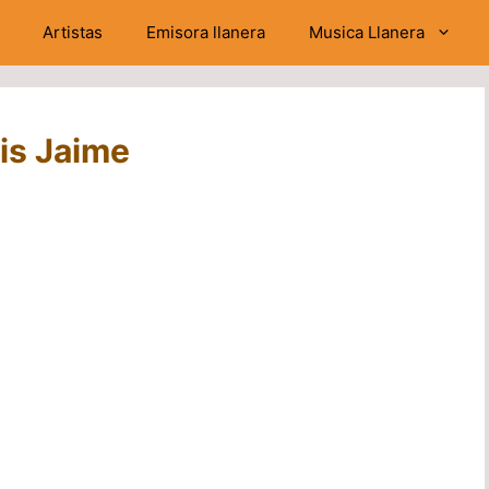
Artistas
Emisora llanera
Musica Llanera
vis Jaime