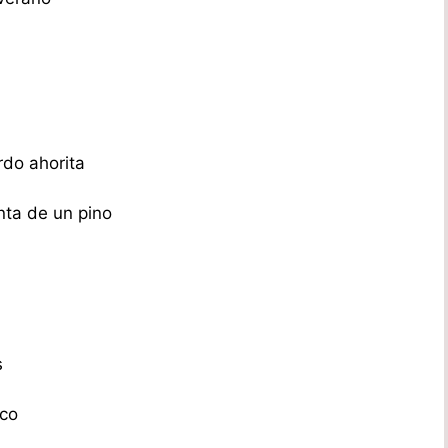
rdo ahorita
nta de un pino
s
aco