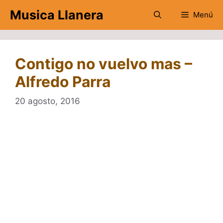
Saltar
Musica Llanera
Menú
al
contenido
Contigo no vuelvo mas –
Alfredo Parra
20 agosto, 2016