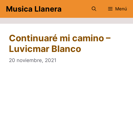
Saltar
Musica Llanera
Menú
al
contenido
Continuaré mi camino –
Luvicmar Blanco
20 noviembre, 2021