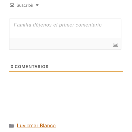
Suscribir
0
COMENTARIOS
Categorías
Luvicmar Blanco