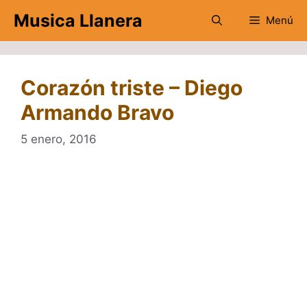
Saltar
Musica Llanera
Menú
al
contenido
Corazón triste – Diego
Armando Bravo
5 enero, 2016