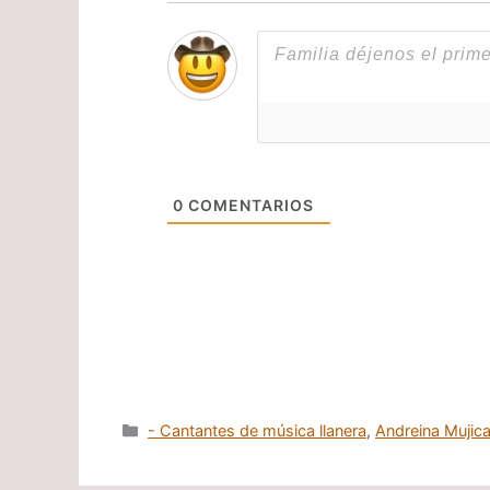
0
COMENTARIOS
Categorías
- Cantantes de música llanera
,
Andreina Mujic