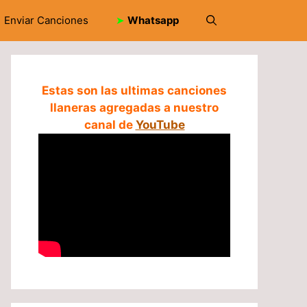
Enviar Canciones
➤
Whatsapp
Estas son las ultimas canciones
llaneras agregadas a nuestro
canal de
YouTube