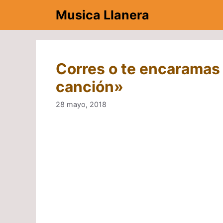
Saltar
Musica Llanera
al
contenido
Corres o te encaramas 
canción»
28 mayo, 2018