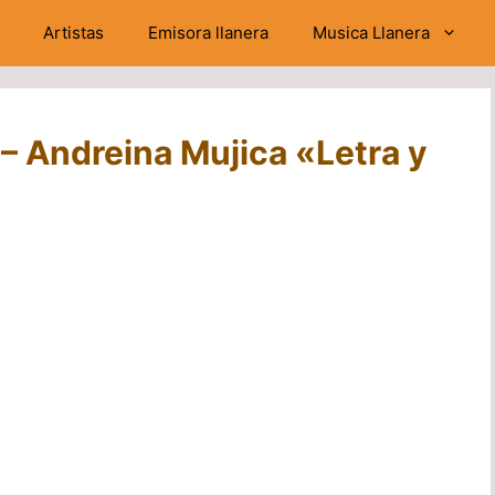
Artistas
Emisora llanera
Musica Llanera
– Andreina Mujica «Letra y