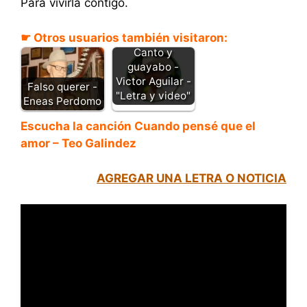
Para vivirla contigo.
☛ Otros usuarios también visitaron:
Canto y
guayabo -
Victor Aguilar -
Falso querer -
"Letra y video"
Eneas Perdomo
Escucha la canción Cuando pensé que el
amor – Teo Galindez
AGREGAR UNA LETRA O NOTICIA