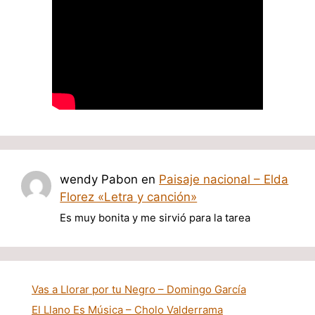
wendy Pabon
en
Paisaje nacional – Elda
Florez «Letra y canción»
Es muy bonita y me sirvió para la tarea
Vas a Llorar por tu Negro – Domingo García
El Llano Es Música – Cholo Valderrama