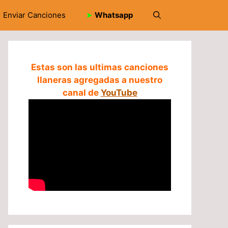
Enviar Canciones
➤
Whatsapp
Estas son las ultimas canciones
llaneras agregadas a nuestro
canal de
YouTube