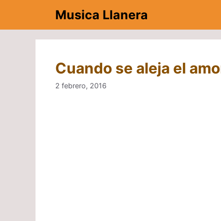
Saltar
Musica Llanera
al
contenido
Cuando se aleja el amo
2 febrero, 2016