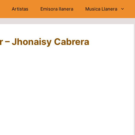
Artistas
Emisora llanera
Musica Llanera
r – Jhonaisy Cabrera