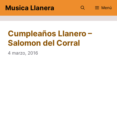
Saltar
Musica Llanera
Menú
al
contenido
Cumpleaños Llanero –
Salomon del Corral
4 marzo, 2016