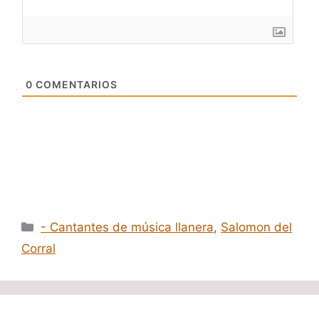
0
COMENTARIOS
Categorías
- Cantantes de música llanera
,
Salomon del
Corral