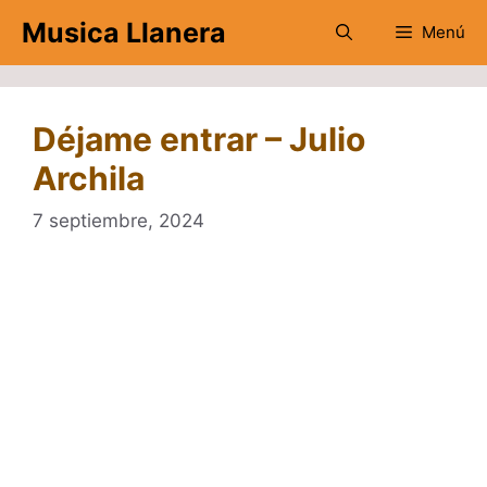
Saltar
Musica Llanera
Menú
al
contenido
Déjame entrar – Julio
Archila
7 septiembre, 2024